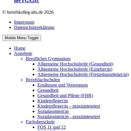
der FGA241
© berufskolleg-ahs.de 2026
Impressum
Datenschutzerklärung
Mobile Menu Toggle
Home
Angebote
Berufliches Gymnasium
Allgemeine Hochschulreife (Gesundheit)
Allgemeine Hochschulreife (Erzieher:in)
Allgemeine Hochschulreife (Freizeitsportleiter:in)
Berufsfachschulen
Ernährung und Versorgung
Gesundheit
Gesundheit und Pflege (FHR)
Kinderpfleger:in
Kinderpfleger:in – praxisintegriert
Sozialassistent:in
Sozialassistent:in - praxisintegriert
Fachoberschule
FOS 11 und 12