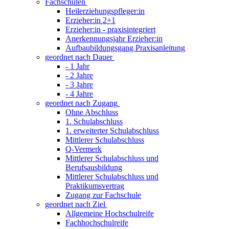
Fachschulen
Heilerziehungspfleger:in
Erzieher:in 2+1
Erzieher:in - praxisintegriert
Anerkennungsjahr Erzieher:in
Aufbaubildungsgang Praxisanleitung
geordnet nach Dauer
- 1 Jahr
- 2 Jahre
- 3 Jahre
- 4 Jahre
geordnet nach Zugang
Ohne Abschluss
1. Schulabschluss
1. erweiterter Schulabschluss
Mittlerer Schulabschluss
Q-Vermerk
Mittlerer Schulabschluss und
Berufsausbildung
Mittlerer Schulabschluss und
Praktikumsvertrag
Zugang zur Fachschule
geordnet nach Ziel
Allgemeine Hochschulreife
Fachhochschulreife