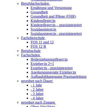
Berufsfachschulen
Ernährung und Versorgung
Gesundheit
Gesundheit und Pflege (FHR)
Kinderpfleger:in
Kinderpfleger:in – praxisintegriert
Sozialassistent:in
Sozialassistent:in - praxisintegriert
Fachoberschule
FOS 11 und 12
FOS 12 B
Berufsschule
Fachschulen
Heilerziehungspfleger:in
Erzieher:in 2+1
Erzieher:in - praxisintegriert
Anerkennungsjahr Erzieher:in
Aufbaubildungsgang Praxisanleitung
geordnet nach Dauer
- 1 Jahr
- 2 Jahre
- 3 Jahre
- 4 Jahre
geordnet nach Zugang
Ohne Abschluss