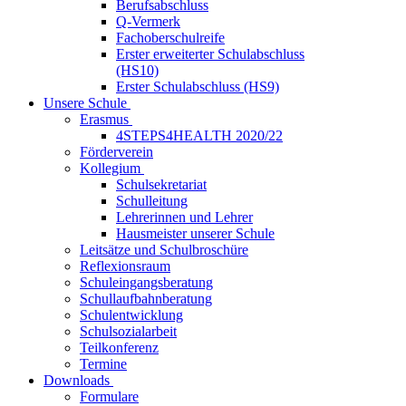
Berufsabschluss
Q-Vermerk
Fachoberschulreife
Erster erweiterter Schulabschluss
(HS10)
Erster Schulabschluss (HS9)
Unsere Schule
Erasmus
4STEPS4HEALTH 2020/22
Förderverein
Kollegium
Schulsekretariat
Schulleitung
Lehrerinnen und Lehrer
Hausmeister unserer Schule
Leitsätze und Schulbroschüre
Reflexionsraum
Schuleingangsberatung
Schullaufbahnberatung
Schulentwicklung
Schulsozialarbeit
Teilkonferenz
Termine
Downloads
Formulare