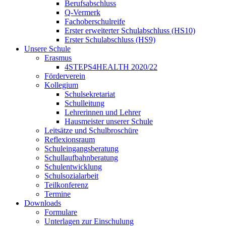
Berufsabschluss
Q-Vermerk
Fachoberschulreife
Erster erweiterter Schulabschluss (HS10)
Erster Schulabschluss (HS9)
Unsere Schule
Erasmus
4STEPS4HEALTH 2020/22
Förderverein
Kollegium
Schulsekretariat
Schulleitung
Lehrerinnen und Lehrer
Hausmeister unserer Schule
Leitsätze und Schulbroschüre
Reflexionsraum
Schuleingangsberatung
Schullaufbahnberatung
Schulentwicklung
Schulsozialarbeit
Teilkonferenz
Termine
Downloads
Formulare
Unterlagen zur Einschulung