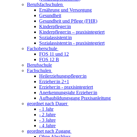
Berufsfachschulen
Ernährung und Versorgung
Gesundheit
Gesundheit und Pflege (FHR)
Kinderpfleger:in
Kinderpfleger:in – praxisintegriert
Sozialassistent:in
Sozialassistent:in - praxisintegriert
Fachoberschule
FOS 11 und 12
FOS 12 B
Berufsschule
Fachschulen
Heilerziehungspfleger:in
Erzieher:in 2+1
Erzieher:in - praxisintegriert
Anerkennungsjahr Erzieher:in
Aufbaubildungsgang Praxisanleitung
geordnet nach Dauer
- 1 Jahr
- 2 Jahre
- 3 Jahre
- 4 Jahre
geordnet nach Zugang
Ohne Abschluss