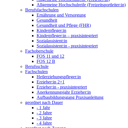
Allgemeine Hochschulreife (Freizeitsportleiter:in)
Berufsfachschulen
Ernährung und Versorgung
Gesundheit
Gesundheit und Pflege (FHR)
Kinderpfleger:in
Kinderpfleger:in – praxisintegriert
Sozialassistent:in
Sozialassistent:in - praxisintegriert
Fachoberschule
FOS 11 und 12
FOS 12 B
Berufsschule
Fachschulen
Heilerziehungspfleger:in
Erzieher:in 2+1
Erzieher:in - praxisintegriert
Anerkennungsjahr Erzieher:in
Aufbaubildungsgang Praxisanleitung
geordnet nach Dauer
- 1 Jahr
- 2 Jahre
- 3 Jahre
- 4 Jahre