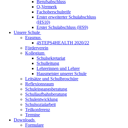
Berufsabschluss
Q-Vermerk
Fachoberschulreife
Erster erweiterter Schulabschluss
(HS10)
Erster Schulabschluss (HS9)
Unsere Schule
Erasmus
4STEPS4HEALTH 2020/22
Förderverein
Kollegium
Schulsekretariat
Schulleitung
Lehrerinnen und Lehrer
Hausmeister unserer Schule
Leitsätze und Schulbroschüre
Reflexionsraum
Schuleingangsberatung
Schullaufbahnberatung
Schulentwicklung
Schulsozialarbeit
Teilkonferenz
Termine
Downloads
Formulare