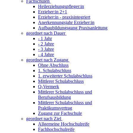
Fachschulen
Heilerziehungspfleger:in
Erzieher:in 2+1
Erzieher:in - praxisintegriert
Anerkennungsjahr Erzieher:in
Aufbaubildungsgang Praxisanleitung
geordnet nach Dauer
- 1 Jahr
- 2 Jahre
- 3 Jahre
- 4 Jahre
geordnet nach Zugang
Ohne Abschluss
1. Schulabschluss
1. erweiterter Schulabschluss
Mittlerer Schulabschluss
Q-Vermerk
Mittlerer Schulabschluss und
Berufsausbildung
Mittlerer Schulabschluss und
Praktikumsvertrag
Zugang zur Fachschule
geordnet nach Ziel
Allgemeine Hochschulreife
Fachhochschulreife