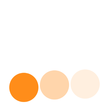
Maßnahmen, die zum Erreichen der Ziele notwendig
sind, die die Gesamtkonferenz gesetzt hat. Sie erstellt
einen zeitlich abgestimmten Projektplan, der die
Umsetzung der festgelegten Ziele sichert. Außerdem
gewährleistet sie Transparenz und klare
Kommunikationswege.
Mitglieder unserer Steuergruppe sind:
Mitglieder sind:
Barbara Giesen
Susanne Liedtke-Zöller
Laila Reinert
Hannes Klein
Sebastian Metz
Oliver Pulm